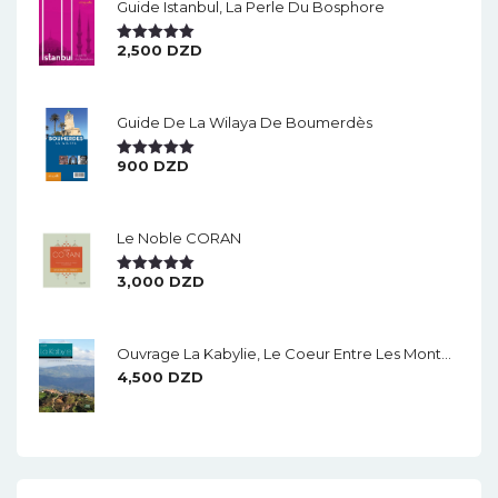
Guide Istanbul, La Perle Du Bosphore
2,500
DZD
Note
5.00
Sur 5
Guide De La Wilaya De Boumerdès
900
DZD
Note
5.00
Sur 5
Le Noble CORAN
3,000
DZD
Note
5.00
Sur 5
Ouvrage La Kabylie, Le Coeur Entre Les Montagnes.
4,500
DZD