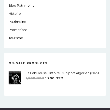
Blog Patrimoine
Histoire
Patrimoine
Promotions
Tourisme
ON-SALE PRODUCTS
La Fabuleuse Histoire Du Sport Algérien.(1912-1962)
Le
Le
1,700
DZD
1,200
DZD
Prix
Prix
Initial
Actuel
Était :
Est :
1,700 DZD.
1,200 DZD.