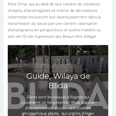
frère Omar qui au-delà de leur carrière de créateurs
d’objets, d’aménagistes et même de décorateurs-
céramistes trouveront leur épanouissement dans la
transmission du savoir par une carrière valorisante
d’enseignants en perspectives et autres matière au
sein de l’Ecole Supèrieure des Beaux-Arts d’Alger.
Guide, Wilaya de
Blida
Rares sont les wilayas d’Algérie qui
possèdent un tel potentiel. Blida dispose
d’exceptionnels atouts : une position
géographique idéale : aux portes d’Alger.