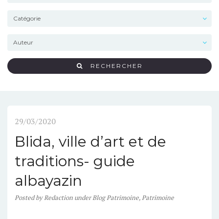
RECHERCHER
29/03/2020
Blida, ville d’art et de
traditions- guide
albayazin
Posted
by
Redaction
under
Blog Patrimoine
,
Patrimoine