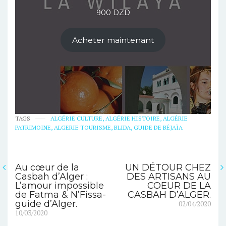
900
DZD
Acheter maintenant
TAGS
ALGÉRIE CULTURE
,
ALGÉRIE HISTOIRE
,
ALGÉRIE
PATRIMOINE
,
ALGERIE TOURISME
,
BLIDA
,
GUIDE DE BÉJAÏA
Au cœur de la
UN DÉTOUR CHEZ
Navigation
Casbah d’Alger :
DES ARTISANS AU
L’amour impossible
COEUR DE LA
de
de Fatma & N’Fissa-
CASBAH D’ALGER.
Next
guide d’Alger.
02/04/2020
l’article
Previous
post:
10/03/2020
post: