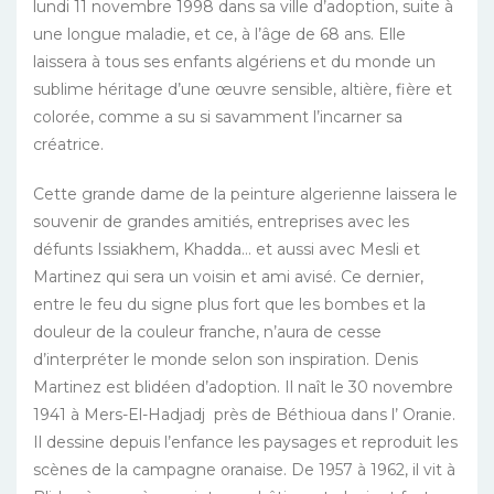
lundi 11 novembre 1998 dans sa ville d’adoption, suite à
une longue maladie, et ce, à l’âge de 68 ans. Elle
laissera à tous ses enfants algériens et du monde un
sublime héritage d’une œuvre sensible, altière, fière et
colorée, comme a su si savamment l’incarner sa
créatrice.
Cette grande dame de la peinture algerienne laissera le
souvenir de grandes amitiés, entreprises avec les
défunts Issiakhem, Khadda… et aussi avec Mesli et
Martinez qui sera un voisin et ami avisé. Ce dernier,
entre le feu du signe plus fort que les bombes et la
douleur de la couleur franche, n’aura de cesse
d’interpréter le monde selon son inspiration. Denis
Martinez est blidéen d’adoption. Il naît le 30 novembre
1941 à Mers-El-Hadjadj près de Béthioua dans l’ Oranie.
Il dessine depuis l’enfance les paysages et reproduit les
scènes de la campagne oranaise. De 1957 à 1962, il vit à