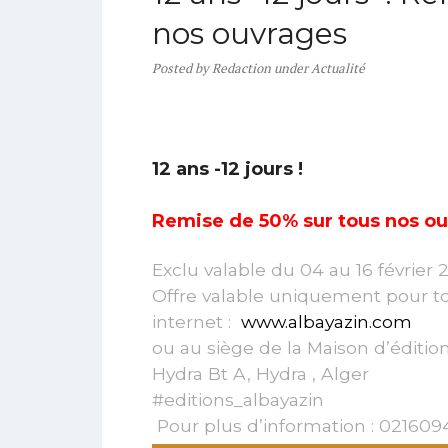
nos ouvrages
Posted
by
Redaction
under
Actualité
12 ans -12 jours !
Remise de 50% sur tous nos o
Exclu valable du 04 au 16 février
Offre valable uniquement pour to
internet :
www.albayazin.com
ou au siège de la Maison d’éditio
Hydra Bt A, Hydra , Alger
#editions_albayazin
Pour plus d’information : 021609