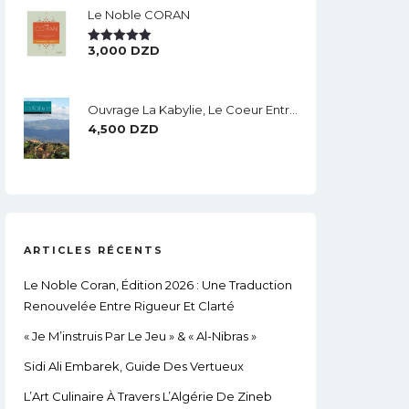
Le Noble CORAN
3,000
DZD
Note
5.00
Sur 5
Ouvrage La Kabylie, Le Coeur Entre Les Montagnes.
4,500
DZD
ARTICLES RÉCENTS
Le Noble Coran, Édition 2026 : Une Traduction
Renouvelée Entre Rigueur Et Clarté
« Je M’instruis Par Le Jeu » & « Al-Nibras »
Sidi Ali Embarek, Guide Des Vertueux
L’Art Culinaire À Travers L’Algérie De Zineb