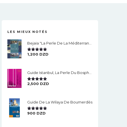
LES MIEUX NOTÉS
Bejaïa "la Perle De La Méditerranée".
1,200
DZD
Note
5.00
Sur 5
Guide Istanbul, La Perle Du Bosphore
2,500
DZD
Note
5.00
Sur 5
Guide De La Wilaya De Boumerdès
900
DZD
Note
5.00
Sur 5