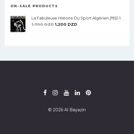
ON-SALE PRODUCTS
La Fabuleuse Histoire Du Sport Algérien.(1912-1962)
Le
Le
1,700
DZD
1,200
DZD
Prix
Prix
Initial
Actuel
Était :
Est :
1,700 DZD.
1,200 DZD.
© 2026 Al Bayazin