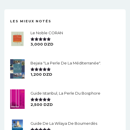
LES MIEUX NOTÉS
Le Noble CORAN
3,000
DZD
Note
5.00
Sur 5
Bejaïa "la Perle De La Méditerranée".
1,200
DZD
Note
5.00
Sur 5
Guide Istanbul, La Perle Du Bosphore
2,500
DZD
Note
5.00
Sur 5
Guide De La Wilaya De Boumerdès