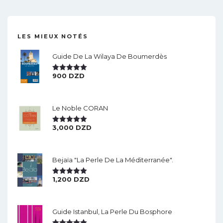
LES MIEUX NOTÉS
Guide De La Wilaya De Boumerdès
900
DZD
Note
5.00
Sur 5
Le Noble CORAN
3,000
DZD
Note
5.00
Sur 5
Bejaïa "la Perle De La Méditerranée".
1,200
DZD
Note
5.00
Sur 5
Guide Istanbul, La Perle Du Bosphore