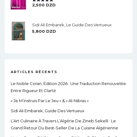
2,500
DZD
Note
5.00
Sur 5
Sidi Ali Embarek, Le Guide Des Vertueux
5,800
DZD
ARTICLES RÉCENTS
Le Noble Coran, Édition 2026 : Une Traduction Renouvelée
Entre Rigueur Et Clarté
« Je M’instruis Par Le Jeu » & « Al-Nibras »
Sidi Ali Embarek, Guide Des Vertueux
L’Art Culinaire À Travers L’Algérie De Zineb Sekelli : Le
Grand Retour Du Best-Seller De La Cuisine Algérienne