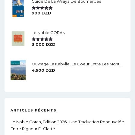
Guide De La Wilaya De Boumerdès
900
DZD
Note
5.00
Sur 5
Le Noble CORAN
3,000
DZD
Note
5.00
Sur 5
Ouvrage La Kabylie, Le Coeur Entre Les Montagnes.
4,500
DZD
ARTICLES RÉCENTS
Le Noble Coran, Édition 2026 : Une Traduction Renouvelée
Entre Rigueur Et Clarté