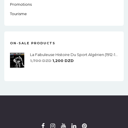
Promotions
Tourisme
ON-SALE PRODUCTS
La Fabuleuse Histoire Du Sport Algérien.(1912-1962)
Le
Le
1,700
DZD
1,200
DZD
Prix
Prix
Initial
Actuel
Était :
Est :
1,700 DZD.
1,200 DZD.