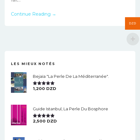
Continue Reading →
DZD
LES MIEUX NOTÉS
Bejaïa "la Perle De La Méditerranée".
1,200
DZD
Note
5.00
Sur 5
Guide Istanbul, La Perle Du Bosphore
2,500
DZD
Note
5.00
Sur 5