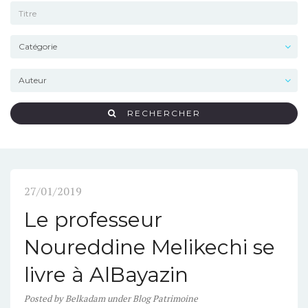
RECHERCHER
27/01/2019
Le professeur
Noureddine Melikechi se
livre à AlBayazin
Posted
by
Belkadam
under
Blog Patrimoine