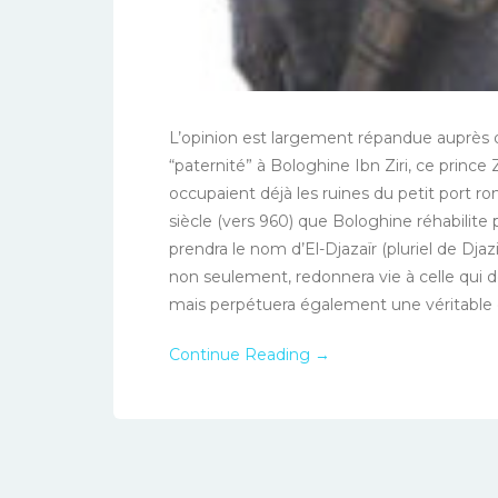
L’opinion est largement répandue auprès d
“paternité” à Bologhine Ibn Ziri, ce prince 
occupaient déjà les ruines du petit port r
siècle (vers 960) que Bologhine réhabilite po
prendra le nom d’El-Djazaïr (pluriel de Djazi
non seulement, redonnera vie à celle qui d
mais perpétuera également une véritable dy
Continue Reading →