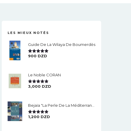
LES MIEUX NOTÉS
Guide De La Wilaya De Boumerdès
900
DZD
Note
5.00
Sur 5
Le Noble CORAN
3,000
DZD
Note
5.00
Sur 5
Bejaïa "la Perle De La Méditerranée".
1,200
DZD
Note
5.00
Sur 5