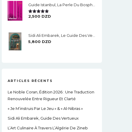
Guide Istanbul, La Perle Du Bosphore
2,500
DZD
Note
5.00
Sur 5
Sidi Ali Embarek, Le Guide Des Vertueux
5,800
DZD
ARTICLES RÉCENTS
Le Noble Coran, Édition 2026 : Une Traduction
Renouvelée Entre Rigueur Et Clarté
« Je M’instruis Par Le Jeu » & « Al-Nibras »
Sidi Ali Embarek, Guide Des Vertueux
L’Art Culinaire À Travers L’Algérie De Zineb