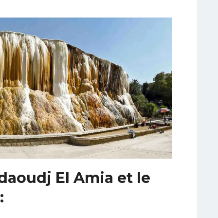
aoudj El Amia et le
: