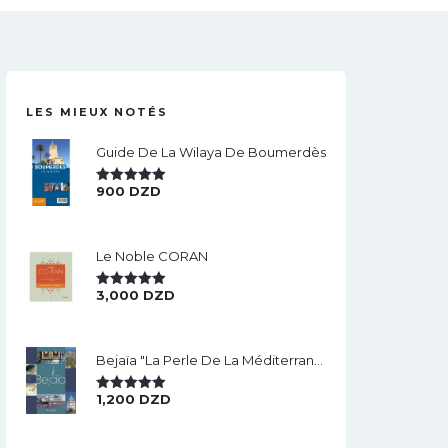
LES MIEUX NOTÉS
Guide De La Wilaya De Boumerdès
900
DZD
Note
5.00
Sur 5
Le Noble CORAN
3,000
DZD
Note
5.00
Sur 5
Bejaïa "la Perle De La Méditerranée".
1,200
DZD
Note
5.00
Sur 5