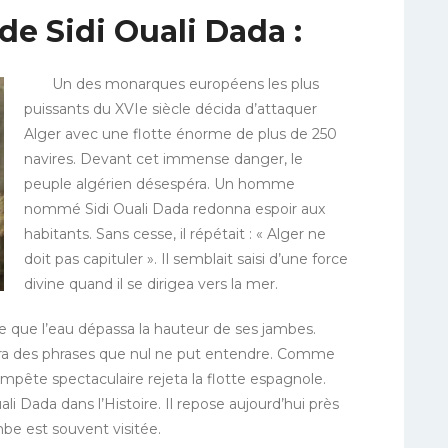
e Sidi Ouali Dada :
Un des monarques européens les plus
puissants du XVIe siècle décida d’attaquer
Alger avec une flotte énorme de plus de 250
navires. Devant cet immense danger, le
peuple algérien désespéra. Un homme
nommé
Sidi Ouali Dada redonna espoir aux
habitants. Sans cesse, il répétait : « Alger ne
doit pas capituler ». Il semblait
saisi d’une force
divine
quand il se dirigea vers la mer.
 ce que l’eau dépassa la hauteur de ses jambes.
ura des phrases que nul ne put entendre. Comme
empête spectaculaire rejeta la flotte espagnole.
 Dada dans l’Histoire. Il repose aujourd’hui
près
ombe est
souvent visitée.