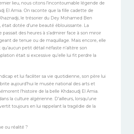
er lieu, nous citons l’incontournable légende de
j El Amia. On raconte que la fille cadette de
Khaznadji, le trésorier du Dey Mohamed Ben
était dotée d’une beauté éblouissante. La
e passait des heures à s’admirer face à son miroir
eant de tenue ou de maquillage. Mais encore, elle
t qu’aucun petit détail néfaste n’altère son
ion était si excessive qu’elle lui fit perdre la
ap et lui faciliter sa vie quotidienne, son père lui
brite aujourd’hui le musée national des arts et
mémorent l’histoire de la belle Khdaoudj El Amia.
ns la culture algérienne. D’ailleurs, lorsqu’une
ertit toujours en lui rappelant la tragédie de la
ou réalité ?