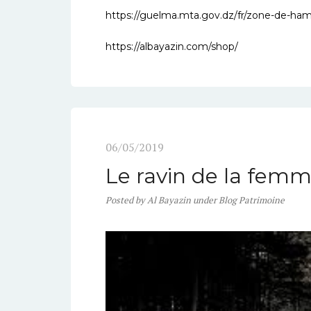
https://guelma.mta.gov.dz/fr/zone-de-
https://albayazin.com/shop/
06/05/2019
Le ravin de la femm
Posted
by
Al Bayazin
under
Blog Patrimoine