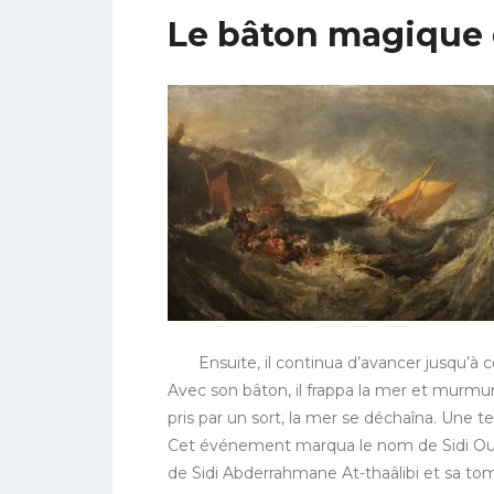
Le bâton magique d
En
suite, il continua d’avancer jusqu’à
Avec son bâton, il frappa la mer et murm
pris par un sort, la mer se déchaîna. Une t
Cet événement marqua le nom de Sidi Ouali
de Sidi Abderrahmane At-thaâlibi et sa t