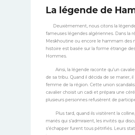
La légende de Ha
Deuxièmement, nous citons la légende
fameuses légendes algériennes. Dans la
Meskhoutine ou encore le hammam des mau
histoire est basée sur la forme étrange de
Hommes.
Ainsi, la légende raconte qu’un cavalier
de sa tribu. Quand il décida de se marier, i
femme de la région. Cette union scandalisa
cavalier choisit un cadi et prépara une cér
p
lusieurs personnes refusèrent de particip
Plus tard, quand ils visitèrent la colline, 
mariés qui s’admiraient, les invités qui dis
s’échapper furent tous pétrifiés. Leurs sta