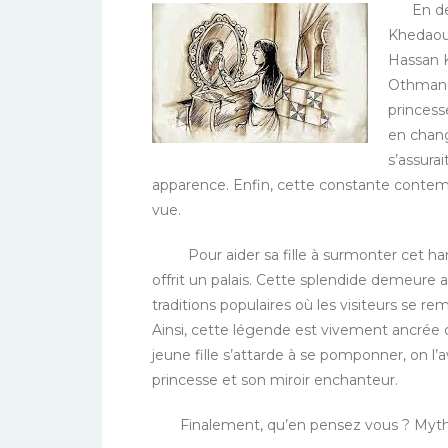
En derni
Khedaoud
Hassan 
Othman, 
princess
en chang
s’assurai
apparence. Enfin, cette constante contemplat
vue.
Pour aider sa fille à surmonter cet handic
offrit un palais. Cette splendide demeure a
traditions populaires où les visiteurs se re
Ainsi, cette légende est vivement ancrée da
jeune fille s’attarde à se pomponner, on l’av
princesse et son miroir enchanteur.
Finalement, qu’en pensez vous ? Mythe 