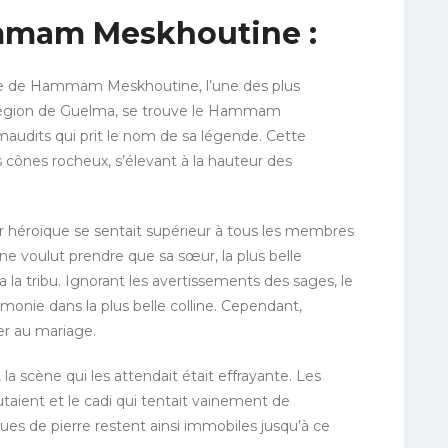
mmam Meskhoutine :
 de Hammam Meskhoutine, l’une des plus
 région de Guelma, se trouve le Hammam
dits qui prit le nom de sa légende. Cette
s cônes rocheux, s’élevant à la hauteur des
 héroïque se sentait supérieur à tous les membres
l ne voulut prendre que sa sœur, la
plus belle
 la tribu. Ignorant les avertissements des sages, le
émonie dans la plus belle colline. Cependant,
er au mariage.
la scène qui les attendait était effrayante. Les
cutaient et le cadi qui tentait vainement de
tues de pierre restent ainsi immobiles jusqu’à ce