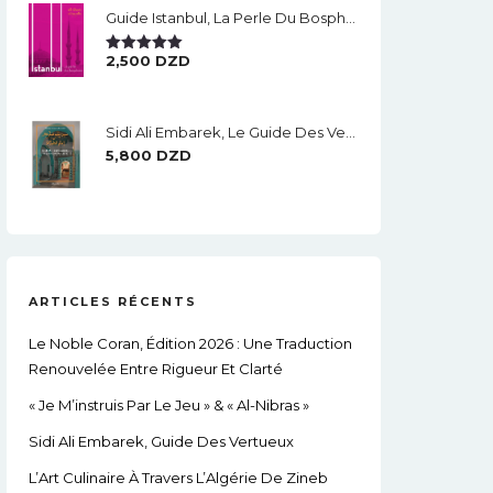
Guide Istanbul, La Perle Du Bosphore
2,500
DZD
Note
5.00
Sur 5
Sidi Ali Embarek, Le Guide Des Vertueux
5,800
DZD
ARTICLES RÉCENTS
Le Noble Coran, Édition 2026 : Une Traduction
Renouvelée Entre Rigueur Et Clarté
« Je M’instruis Par Le Jeu » & « Al-Nibras »
Sidi Ali Embarek, Guide Des Vertueux
L’Art Culinaire À Travers L’Algérie De Zineb