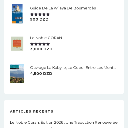
Guide De La Wilaya De Boumerdès
900
DZD
Note
5.00
Sur 5
Le Noble CORAN
3,000
DZD
Note
5.00
Sur 5
Ouvrage La Kabylie, Le Coeur Entre Les Montagnes.
4,500
DZD
ARTICLES RÉCENTS
Le Noble Coran, Édition 2026 : Une Traduction Renouvelée