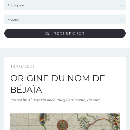
RECHERCHER
14/03/2021
ORIGINE DU NOM DE
BÉJAÏA
Posted
by
Al Bayazin
under
Blog Patrimoine
,
Histoire