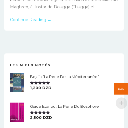
Maghreb, à l’instar de Dougga (Thugga) et...
Continue Reading →
LES MIEUX NOTÉS
Bejaïa "la Perle De La Méditerranée".
1,200
DZD
Note
5.00
DZD
Sur 5
Guide Istanbul, La Perle Du Bosphore
2,500
DZD
Note
5.00
Sur 5