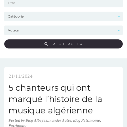
RECHERCHER
21/11/2024
5 chanteurs qui ont
marqué l’histoire de la
musique algérienne
Posted
by
Blog Albayazin
under
Autre
,
Blog Patrimoine
,
Patrimoine