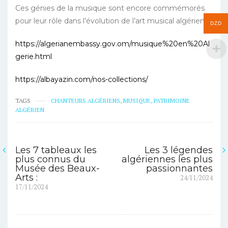
Ces génies de la musique sont encore commémorés
pour leur rôle dans l’évolution de l’art musical algérien.
DZD
https://algerianembassy.gov.om/musique%20en%20Al
gerie.html
https://albayazin.com/nos-collections/
TAGS
CHANTEURS ALGÉRIENS
,
MUSIQUE
,
PATRIMOINE
ALGÉRIEN
Les 7 tableaux les
Les 3 légendes
Navigation
plus connus du
algériennes les plus
Musée des Beaux-
passionnantes
de
Next
Arts :
24/11/2024
Previous
post:
17/11/2024
l’article
post: