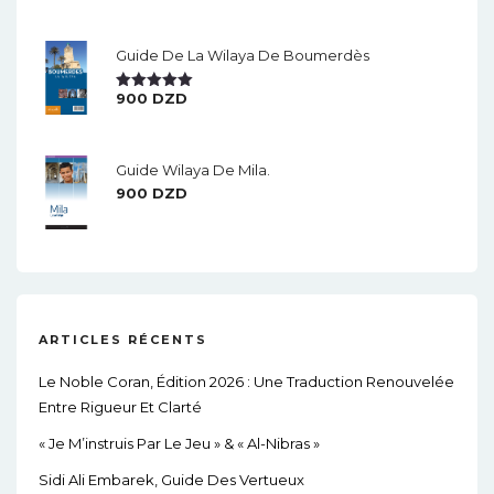
Sur 5
Guide De La Wilaya De Boumerdès
900
DZD
Note
5.00
Sur 5
Guide Wilaya De Mila.
900
DZD
ARTICLES RÉCENTS
Le Noble Coran, Édition 2026 : Une Traduction Renouvelée
Entre Rigueur Et Clarté
« Je M’instruis Par Le Jeu » & « Al-Nibras »
Sidi Ali Embarek, Guide Des Vertueux