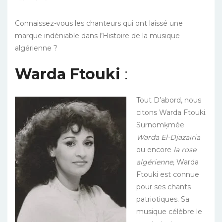
Connaissez-vous les chanteurs qui ont laissé une
marque indéniable dans l’Histoire de la musique
algérienne ?
Warda Ftouki
:
Tout D’abord, no
us
citons Warda Ftouki.
Su
rnomķmée
Warda El-Djazaïria
ou encore
la rose
algérienne,
Warda
Ftouki est connue
pour ses chants
patriotiques. Sa
musique célèbre le