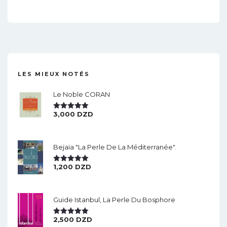
LES MIEUX NOTÉS
Le Noble CORAN
3,000
DZD
Note
5.00
Sur 5
Bejaïa "la Perle De La Méditerranée".
1,200
DZD
Note
5.00
Sur 5
Guide Istanbul, La Perle Du Bosphore
2,500
DZD
Note
5.00