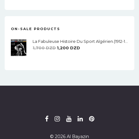
ON-SALE PRODUCTS
La Fabuleuse Histoire Du Sport Algérien.(1912-1962)
Le
Le
1,700
DZD
1,200
DZD
Prix
Prix
Initial
Actuel
Était :
Est :
1,700 DZD.
1,200 DZD.
© 2026 Al Bayazin