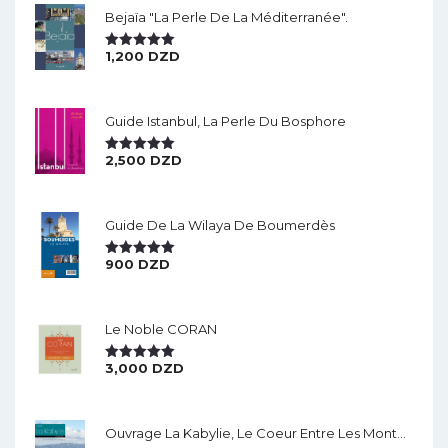
Bejaïa "la Perle De La Méditerranée".
1,200
DZD
Note
5.00
Sur 5
Guide Istanbul, La Perle Du Bosphore
2,500
DZD
Note
5.00
Sur 5
Guide De La Wilaya De Boumerdès
900
DZD
Note
5.00
Sur 5
Le Noble CORAN
3,000
DZD
Note
5.00
Sur 5
Ouvrage La Kabylie, Le Coeur Entre Les Montagnes.