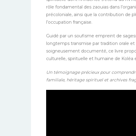
rôle fondamental des zaouias dans l’organis
précoloniale, ainsi que la contribution de 
l’occupation française.
Guidé par un soufisme empreint de sagess
longtemps transmise par tradition orale et 
soigneusement documenté, ce livre propos
culturelle, spirituelle et humaine de Koléa e
Un témoignage précieux pour comprendre 
familiale, héritage spirituel et archives fr