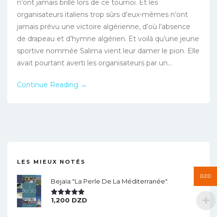
n’ont jamais brillé lors de ce tournoi. Et les
organisateurs italiens trop sûrs d’eux-mêmes n’ont
jamais prévu une victoire algérienne, d’où l’absence
de drapeau et d’hymne algérien. Et voilà qu’une jeune
sportive nommée Salima vient leur damer le pion. Elle
avait pourtant averti les organisateurs par un...
Continue Reading →
LES MIEUX NOTÉS
DZD
Bejaïa "la Perle De La Méditerranée".
1,200
DZD
Note
5.00
Sur 5