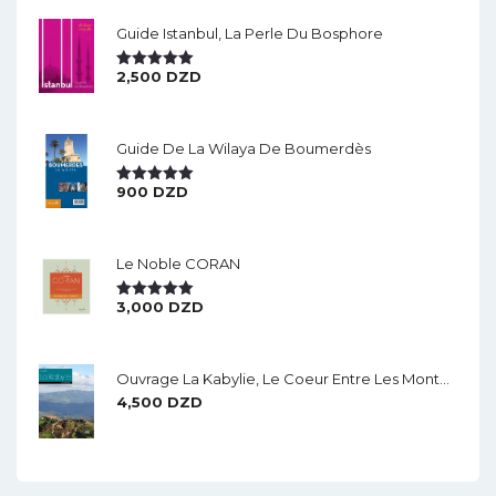
Guide Istanbul, La Perle Du Bosphore
2,500
DZD
Note
5.00
Sur 5
Guide De La Wilaya De Boumerdès
900
DZD
Note
5.00
Sur 5
Le Noble CORAN
3,000
DZD
Note
5.00
Sur 5
Ouvrage La Kabylie, Le Coeur Entre Les Montagnes.
4,500
DZD