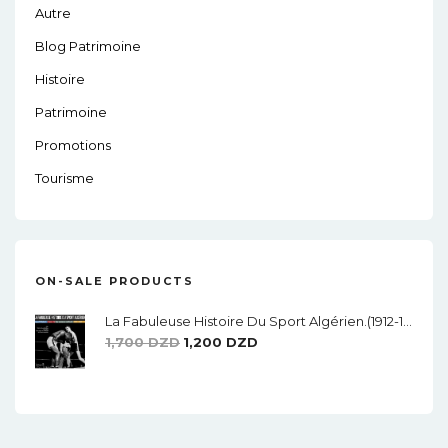
Autre
Blog Patrimoine
Histoire
Patrimoine
Promotions
Tourisme
ON-SALE PRODUCTS
La Fabuleuse Histoire Du Sport Algérien.(1912-1962)
Le
Le
1,700
DZD
1,200
DZD
Prix
Prix
Initial
Actuel
Était :
Est :
1,700 DZD.
1,200 DZD.