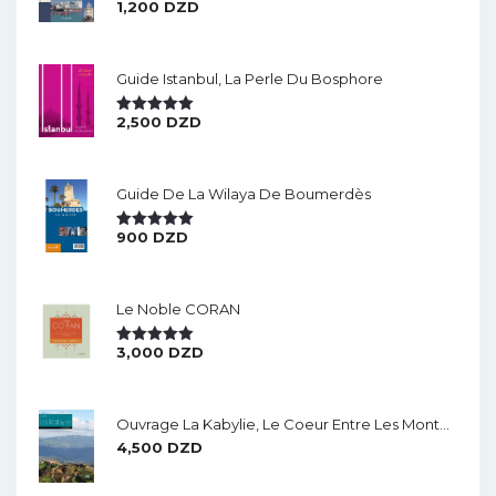
1,200
DZD
Note
5.00
Sur 5
Guide Istanbul, La Perle Du Bosphore
2,500
DZD
Note
5.00
Sur 5
Guide De La Wilaya De Boumerdès
900
DZD
Note
5.00
Sur 5
Le Noble CORAN
3,000
DZD
Note
5.00
Sur 5
Ouvrage La Kabylie, Le Coeur Entre Les Montagnes.
4,500
DZD