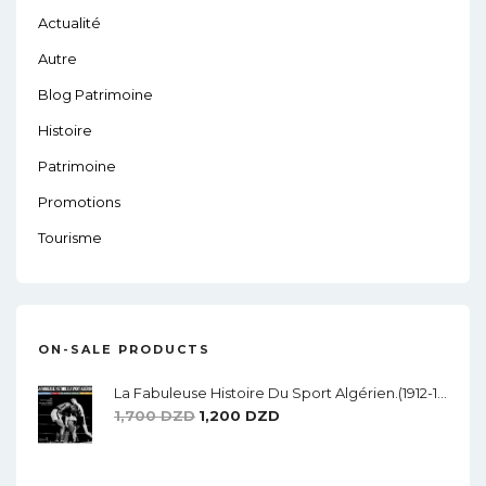
Actualité
Autre
Blog Patrimoine
Histoire
Patrimoine
Promotions
Tourisme
ON-SALE PRODUCTS
La Fabuleuse Histoire Du Sport Algérien.(1912-1962)
Le
Le
1,700
DZD
1,200
DZD
Prix
Prix
Initial
Actuel