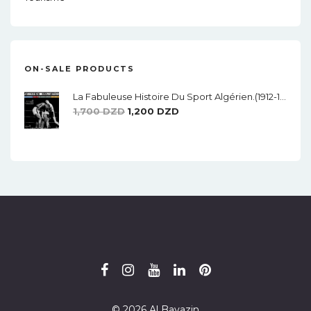
ON-SALE PRODUCTS
La Fabuleuse Histoire Du Sport Algérien.(1912-1962)
Le
Le
1,700
DZD
1,200
DZD
Prix
Prix
Initial
Actuel
Était :
Est :
1,700 DZD.
1,200 DZD.
© 2026 Al Bayazin