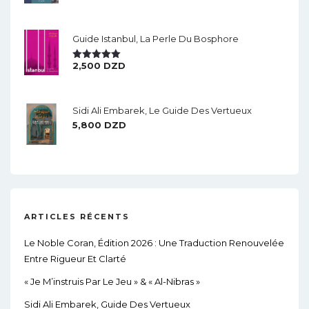
Sur 5
Guide Istanbul, La Perle Du Bosphore
2,500
DZD
Note
5.00
Sur 5
Sidi Ali Embarek, Le Guide Des Vertueux
5,800
DZD
ARTICLES RÉCENTS
Le Noble Coran, Édition 2026 : Une Traduction Renouvelée
Entre Rigueur Et Clarté
« Je M’instruis Par Le Jeu » & « Al-Nibras »
Sidi Ali Embarek, Guide Des Vertueux