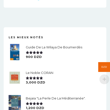
LES MIEUX NOTÉS
Guide De La Wilaya De Boumerdès
900
DZD
Note
5.00
Sur 5
DZD
Le Noble CORAN
3,000
DZD
Note
5.00
Sur 5
Bejaïa "la Perle De La Méditerranée".
1,200
DZD
Note
5.00