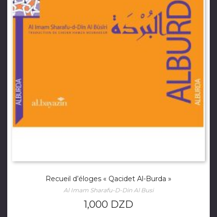
Recueil d’éloges « Qacidet Al-Burda »
Al Imam Sharafu-D-Din Al Busi
1,000
DZD