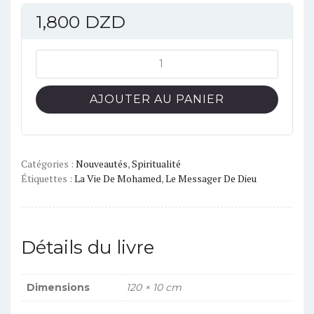
1,800
DZD
quantité
de
Je
AJOUTER AU PANIER
m'instruis
par
la
jeu
Catégories :
Nouveautés
,
Spiritualité
Étiquettes :
La Vie De Mohamed
,
Le Messager De Dieu
:
La
vie
de
Détails du livre
Mohamed
(sws)
Dimensions
120 × 10 cm