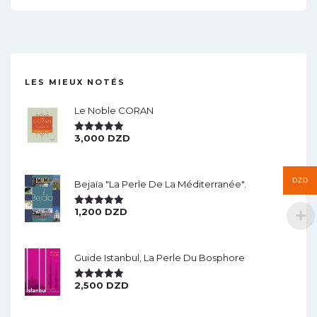
LES MIEUX NOTÉS
Le Noble CORAN
3,000
DZD
Note
5.00
Sur 5
DZD
Bejaïa "la Perle De La Méditerranée".
1,200
DZD
Note
5.00
Sur 5
Guide Istanbul, La Perle Du Bosphore
2,500
DZD
Note
5.00
Sur 5