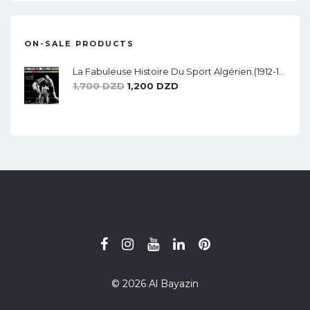
ON-SALE PRODUCTS
La Fabuleuse Histoire Du Sport Algérien.(1912-1962)
Le
Le
1,700
DZD
1,200
DZD
Prix
Prix
Initial
Actuel
Était :
Est :
1,700 DZD.
1,200 DZD.
© 2026 Al Bayazin