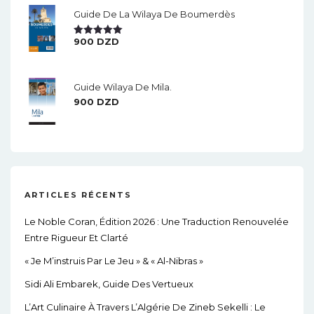
Guide De La Wilaya De Boumerdès
900
DZD
Note
5.00
Sur 5
Guide Wilaya De Mila.
900
DZD
ARTICLES RÉCENTS
Le Noble Coran, Édition 2026 : Une Traduction Renouvelée
Entre Rigueur Et Clarté
« Je M’instruis Par Le Jeu » & « Al-Nibras »
Sidi Ali Embarek, Guide Des Vertueux
L’Art Culinaire À Travers L’Algérie De Zineb Sekelli : Le