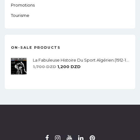
Promotions
Tourisme
ON-SALE PRODUCTS
La Fabuleuse Histoire Du Sport Algérien.(1912-1962)
Le
Le
1,700
DZD
1,200
DZD
Prix
Prix
Initial
Actuel
Était :
Est :
1,700 DZD.
1,200 DZD.