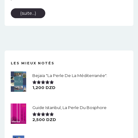
(suite…)
LES MIEUX NOTÉS
Bejaïa "la Perle De La Méditerranée".
1,200
DZD
Note
5.00
Sur 5
Guide Istanbul, La Perle Du Bosphore
2,500
DZD
Note
5.00
Sur 5