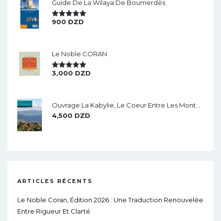
Guide De La Wilaya De Boumerdès
900
DZD
Note
5.00
Sur 5
Le Noble CORAN
3,000
DZD
Note
5.00
Sur 5
Ouvrage La Kabylie, Le Coeur Entre Les Montagnes.
4,500
DZD
ARTICLES RÉCENTS
Le Noble Coran, Édition 2026 : Une Traduction Renouvelée
Entre Rigueur Et Clarté