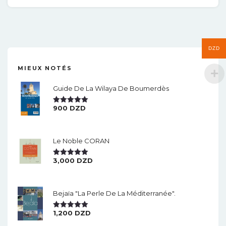
DZD
MIEUX NOTÉS
Guide De La Wilaya De Boumerdès
900
DZD
Note
5.00
Sur 5
Le Noble CORAN
3,000
DZD
Note
5.00
Sur 5
Bejaïa "la Perle De La Méditerranée".
1,200
DZD
Note
5.00
Sur 5