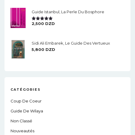
Guide Istanbul, La Perle Du Bosphore
2,500
DZD
Note
5.00
Sur 5
Sidi Ali Embarek, Le Guide Des Vertueux
5,800
DZD
CATÉGORIES
Coup De Coeur
Guide De Wilaya
Non Classé
Nouveautés