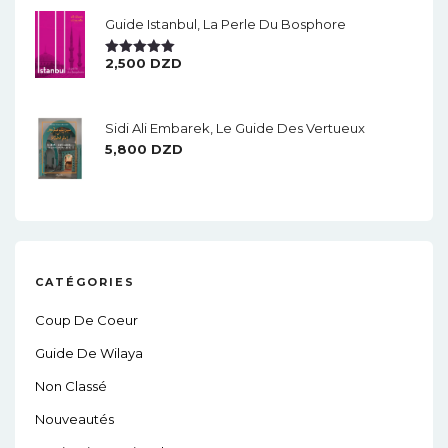
Guide Istanbul, La Perle Du Bosphore
2,500
DZD
Note
5.00
Sur 5
Sidi Ali Embarek, Le Guide Des Vertueux
5,800
DZD
CATÉGORIES
Coup De Coeur
Guide De Wilaya
Non Classé
Nouveautés