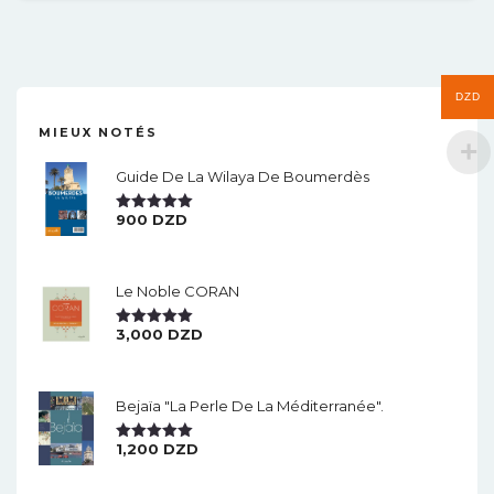
DZD
MIEUX NOTÉS
Guide De La Wilaya De Boumerdès
900
DZD
Note
5.00
Sur 5
Le Noble CORAN
3,000
DZD
Note
5.00
Sur 5
Bejaïa "la Perle De La Méditerranée".
1,200
DZD
Note
5.00
Sur 5