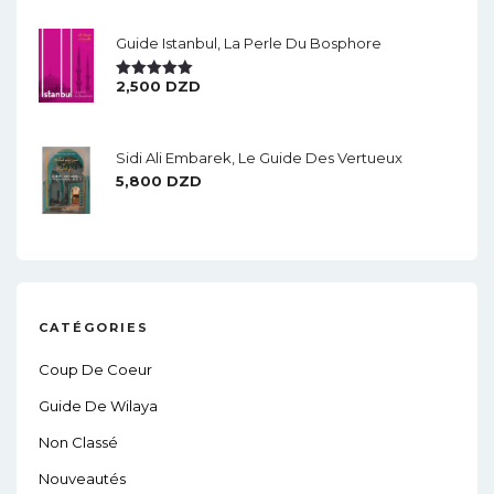
Guide Istanbul, La Perle Du Bosphore
2,500
DZD
Note
5.00
Sur 5
Sidi Ali Embarek, Le Guide Des Vertueux
5,800
DZD
CATÉGORIES
Coup De Coeur
Guide De Wilaya
Non Classé
Nouveautés