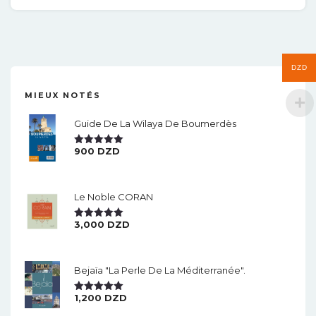
DZD
MIEUX NOTÉS
Guide De La Wilaya De Boumerdès
900
DZD
Note
5.00
Sur 5
Le Noble CORAN
3,000
DZD
Note
5.00
Sur 5
Bejaïa "la Perle De La Méditerranée".
1,200
DZD
Note
5.00
Sur 5